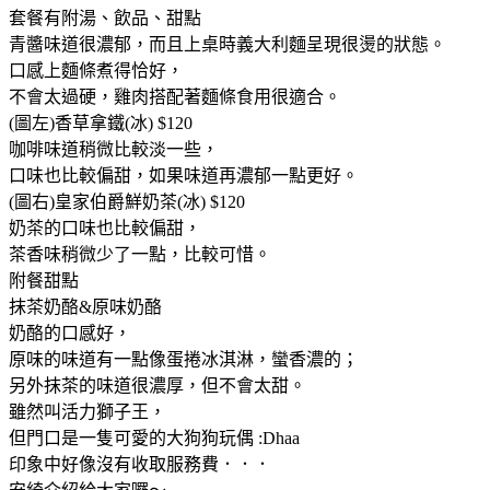
套餐有附湯、飲品、甜點
青醬味道很濃郁，而且上桌時義大利麵呈現很燙的狀態。
口感上麵條煮得恰好，
不會太過硬，雞肉搭配著麵條食用很適合。
(圖左)香草拿鐵(冰) $120
咖啡味道稍微比較淡一些，
口味也比較偏甜，如果味道再濃郁一點更好。
(圖右)皇家伯爵鮮奶茶(冰) $120
奶茶的口味也比較偏甜，
茶香味稍微少了一點，比較可惜。
附餐甜點
抹茶奶酪&原味奶酪
奶酪的口感好，
原味的味道有一點像蛋捲冰淇淋，蠻香濃的；
另外抹茶的味道很濃厚，但不會太甜。
雖然叫活力獅子王，
但門口是一隻可愛的大狗狗玩偶 :Dhaa
印象中好像沒有收取服務費．．．