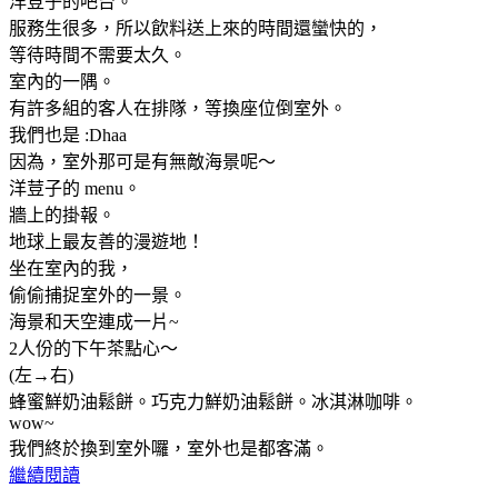
洋荳子的吧台。
服務生很多，所以飲料送上來的時間還蠻快的，
等待時間不需要太久。
室內的一隅。
有許多組的客人在排隊，等換座位倒室外。
我們也是 :Dhaa
因為，室外那可是有無敵海景呢～
洋荳子的 menu。
牆上的掛報。
地球上最友善的漫遊地！
坐在室內的我，
偷偷捕捉室外的一景。
海景和天空連成一片~
2人份的下午茶點心～
(左→右)
蜂蜜鮮奶油鬆餅。巧克力鮮奶油鬆餅。冰淇淋咖啡。
wow~
我們終於換到室外囉，室外也是都客滿。
繼續閱讀