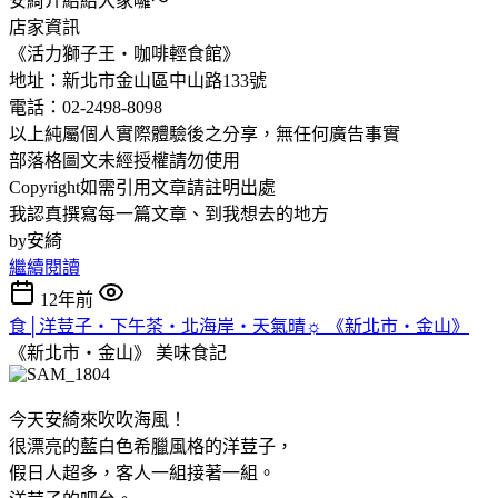
安綺介紹給大家囉～
店家資訊
《活力獅子王‧咖啡輕食館》
地址：新北市金山區中山路133號
電話：02-2498-8098
以上純屬個人實際體驗後之分享，無任何廣告事實
部落格圖文未經授權請勿使用
Copyright如需引用文章請註明出處
我認真撰寫每一篇文章、到我想去的地方
by安綺
繼續閱讀
12年前
食│洋荳子‧下午茶‧北海岸‧天氣晴☼ 《新北市‧金山》
《新北市‧金山》
美味食記
今天安綺來吹吹海風！
很漂亮的藍白色希臘風格的洋荳子，
假日人超多，客人一組接著一組。