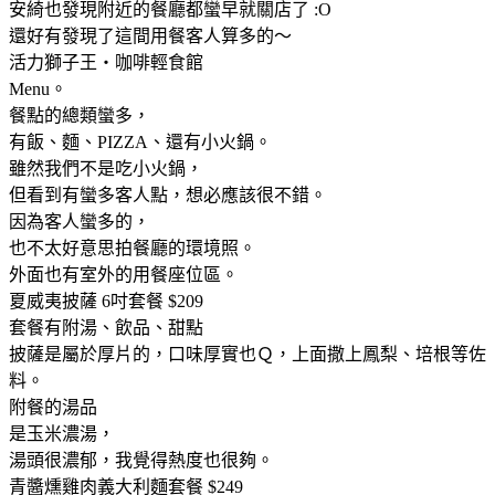
安綺也發現附近的餐廳都蠻早就關店了 :O
還好有發現了這間用餐客人算多的～
活力獅子王‧咖啡輕食館
Menu。
餐點的總類蠻多，
有飯、麵、PIZZA、還有小火鍋。
雖然我們不是吃小火鍋，
但看到有蠻多客人點，想必應該很不錯。
因為客人蠻多的，
也不太好意思拍餐廳的環境照。
外面也有室外的用餐座位區。
夏威夷披薩 6吋套餐 $209
套餐有附湯、飲品、甜點
披薩是屬於厚片的，口味厚實也Ｑ，上面撒上鳳梨、培根等佐
料。
附餐的湯品
是玉米濃湯，
湯頭很濃郁，我覺得熱度也很夠。
青醬燻雞肉義大利麵套餐 $249