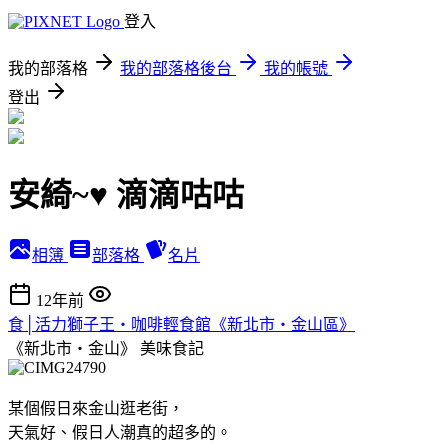
登入
我的部落格
我的部落格後台
我的帳號
登出
安綺~♥ 滴滴咕咕
相簿
部落格
名片
12年前
食│活力獅子王‧咖啡輕食館《新北市‧金山區》
《新北市‧金山》
美味食記
某個假日來金山逛老街，
天氣好、假日人潮真的超多的。