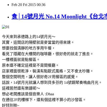
Feb
20
Fri
2015
00:36
食│14號月光 No.14 Moonlight《
今天來到承德路上的14號月光～
其實，這間店的隔壁就是麥當當的得來速。
想要找個清靜的地方享用午餐，
看見了隱藏在大樓間的咖啡廳，很好奇的就走了進去。
一樓裡面就是點餐區。
原本還不確定這裡是不是間餐廳。
店家裡面很乾淨，裝潢有點歐式風格，又不會太吵雜。
整個空間明亮，讓人很好奇2F用餐區的感覺。
話說，14號月光就讓人想到貝多芬的 14號鋼琴奏鳴曲月光。
這裡居然還有樂譜呢～
想必老闆應該是個音樂人 :Dhaa
在通往2F的樓梯下，還有個這裡不算小的沙發區。
好特別喲~