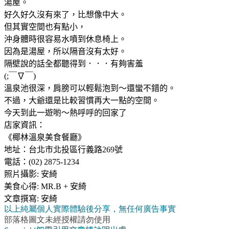
湯屋。
好久好久沒有來了，比想像中大。
但其實空間也有點小，
沖身體時很容易水噴到休息椅上。
因為是湯屋，所以隔音沒有太好。
隔壁說的話全都聽得到．．．有夠害羞
(;￣∇￣)
溫泉池很深，肩膀可以輕鬆泡到～還蠻不錯的。
不過，大爺還是比較習慣再大一點的空間。
今天到此一遊喲～熱呼呼的回家了
店家資訊：
《椰林溫泉美食餐廳》
地址：台北市北投區行義路269號
電話：(02) 2875-1234
照片攝影: 安綺
美食心得: MR.B + 安綺
文章撰寫: 安綺
以上純屬個人實際體驗後分享，無任何廣告事實
部落格圖文未經授權請勿使用