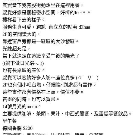
其實當下我有股衝動想坐在這裡用餐，
感覺好像是個秘密小空間，好棒的feel。。
樓梯看下去的樣子。
服務生真可愛，尷尬+直立立的站著 :Dhaa
2F的空間蠻大的，
靠近窗戶旁都是一區區的大沙發區。
光線超充足，
當下就決定在這邊享受午後的陽光了
((躺下做日光浴~...))
也有長桌區的座位。
感覺可以容納好多人喲～座位真多 (ｏ￣∇￣)
2F也有個小吧台喲，仔細瞧~到處都有畫作。
這些畫作都有價格在上頭，價值不斐。
賞畫的同時，也可以買畫。
14號月光的menu。
主要提供咖啡、茶類、果汁、中西式簡餐、及蛋糕等餐飲品。
早午餐
德國香腸 $200