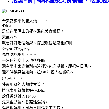
泡湯+食│椰林溫泉美食餐廳‧吃飯泡
今天安綺來到雙人池．．．
:Dhaa
是位在陽明山的椰林溫泉美食餐廳。
天氣冷～
就想好好吃個熱鍋、搭配泡個溫泉也好啊
✧*｡٩(ˊᗜˋ*)و✧*｡
先來吃飽飽吧。。。
平常日的晚上人也很多耶，
還有蠻多家庭特別來這裡的包廂聚餐、慶祝生日呢～
還不時聽見包廂內卡拉OK年輕人在嘶吼～
(́。◞౪◟。‵)
外面用餐的人都噗ㄘ笑了。
這代表用餐氣氛好～:Dha
蛤仔香菇雞 NT$400
先來重頭戲～香菇雞湯鍋。
湯頭很鮮甜，因為是用雞肉下去煮，