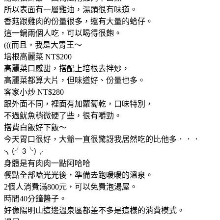
所以表面有一層雞油，湯頭很有味道。
香菇跟雞肉的份量很多，還有大量的蛤仔。
這一鍋兩個人吃，可以喝得很飽。
(((而且，我是大胃王～
培根高麗菜 NT$200
高麗菜口感甜，搭配上培根去拌炒，
高麗菜都算大片，但味道好、份量也多。
客家小炒 NT$280
跟外面不同，裡面有加蘿蔔乾，口味特別，
不過魷魚稍微硬了些，很有嚼勁。
搭費白飯好下飯～
今天胃口很好，大爺一直很驚訝我居然吃的比他多．．．
╯
╰
╭
╮
(
3
)
身體是有肉肉一點阿哈哈
餐點全部嗑光光後，準備去跑暖暖的溫泉。
2個人消費滿800元，可以免費泡湯屋。
時間40分鐘醬子。
好像陽明山這邊溫泉區都差不多是這樣的消費模式。