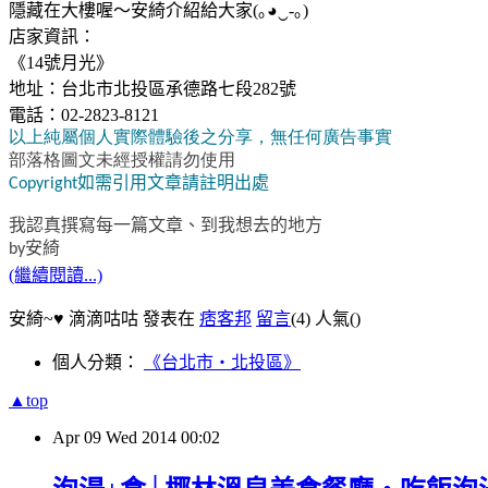
隱藏在大樓喔～安綺介紹給大家(｡◕‿-｡)
店家資訊：
《14號月光》
地址：台北市北投區承德路七段282號
電話：02-2823-8121
以上純屬個人實際體驗後之分享，無任何廣告事實
部落格圖文未經授權請勿使用
如需引用文章請註明出處
Copyright
我認真撰寫每一篇文章、到我想去的地方
安綺
by
(繼續閱讀...)
安綺~♥ 滴滴咕咕 發表在
痞客邦
留言
(4)
人氣(
)
個人分類：
《台北市‧北投區》
▲top
Apr
09
Wed
2014
00:02