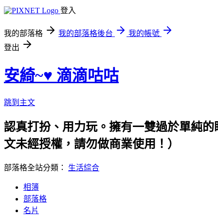
登入
我的部落格
我的部落格後台
我的帳號
登出
安綺~♥ 滴滴咕咕
跳到主文
認真打扮、用力玩。擁有一雙過於單純的眼睛，隨時
文未經授權，請勿做商業使用！）
部落格全站分類：
生活綜合
相簿
部落格
名片