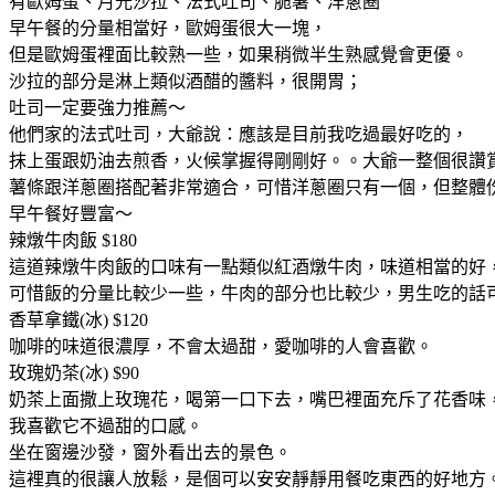
有歐姆蛋、月光沙拉、法式吐司、脆薯、洋蔥圈
早午餐的分量相當好，歐姆蛋很大一塊，
但是歐姆蛋裡面比較熟一些，如果稍微半生熟感覺會更優。
沙拉的部分是淋上類似酒醋的醬料，很開胃；
吐司一定要強力推薦～
他們家的法式吐司，大爺說：應該是目前我吃過最好吃的，
抹上蛋跟奶油去煎香，火候掌握得剛剛好。。大爺一整個很讚
薯條跟洋蔥圈搭配著非常適合，可惜洋蔥圈只有一個，但整體
早午餐好豐富～
辣燉牛肉飯 $180
這道辣燉牛肉飯的口味有一點類似紅酒燉牛肉，味道相當的好
可惜飯的分量比較少一些，牛肉的部分也比較少，男生吃的話
香草拿鐵(冰) $120
咖啡的味道很濃厚，不會太過甜，愛咖啡的人會喜歡。
玫瑰奶茶(冰) $90
奶茶上面撒上玫瑰花，喝第一口下去，嘴巴裡面充斥了花香味
我喜歡它不過甜的口感。
坐在窗邊沙發，窗外看出去的景色。
這裡真的很讓人放鬆，是個可以安安靜靜用餐吃東西的好地方