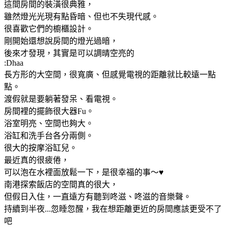
這間房間的裝潢很典雅，
雖然燈光光現有點昏暗、但也不失現代感。
很喜歡它們的櫥櫃設計。
剛開始還想說房間的燈光過暗，
後來才發現，其實是可以調晴空亮的
:Dhaa
長方形的大空間，很寬廣、但感覺電視的距離就比較遠一點
點。
渡假就是要躺著發呆、看電視。
房間裡的擺飾很大器Fu。
浴室明亮、空間也夠大。
浴缸和洗手台各分兩側。
很大的按摩浴缸兒。
最近真的很疲倦，
可以泡在水裡面放鬆一下，是很幸福的事～♥
南港探索飯店的空間真的很大，
但假日入住，一直遠方有聽到咚滋、咚滋的音樂聲。
持續到半夜...忽睡忽醒，我在想距離更近的房間應該更受不了
吧