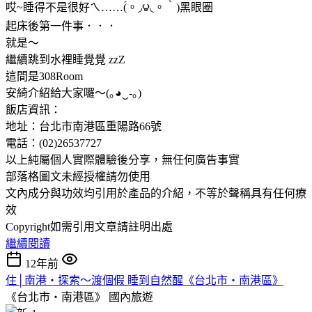
哎~睡得不是很好ㄟ……(́。◞౪◟。‵)黑眼圈
起床後第一件事．．．
就是～
繼續跳到水裡睡覺覺 zzZ
這間是308Room
安綺介紹給大家囉～(｡◕‿-｡)
飯店資訊：
地址：台北市南港區重陽路66號
電話：(02)26537727
以上純屬個人實際體驗後分享，無任何廣告事實
部落格圖文未經授權請勿使用
文內成分與功效均引用於產品的介紹，不等於聲稱具有任何療
效
Copyright如需引用文章請註明出處
繼續閱讀
12年前
住│南港‧探索～渡個假 睡到自然醒《台北市‧南港區》
《台北市‧南港區》
國內旅遊