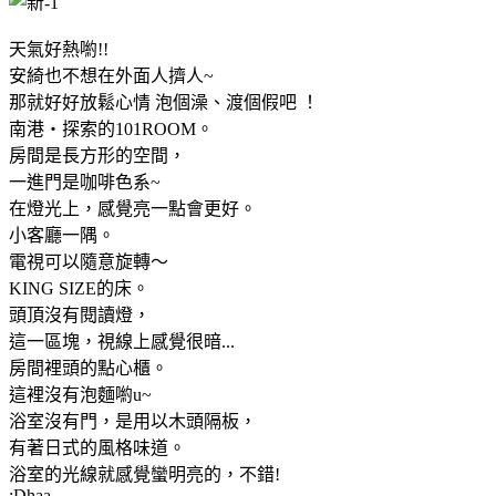
天氣好熱喲!!
安綺也不想在外面人擠人~
那就好好放鬆心情 泡個澡、渡個假吧 ！
南港‧探索的101ROOM。
房間是長方形的空間，
一進門是咖啡色系~
在燈光上，感覺亮一點會更好。
小客廳一隅。
電視可以隨意旋轉～
KING SIZE的床。
頭頂沒有閱讀燈，
這一區塊，視線上感覺很暗...
房間裡頭的點心櫃。
這裡沒有泡麵喲u~
浴室沒有門，是用以木頭隔板，
有著日式的風格味道。
浴室的光線就感覺蠻明亮的，不錯!
:Dhaa