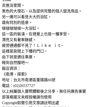
走進浴室間。
黑色的大理石、以及提供完整的個人盥洗用品。
另一邊可以看見大大的浴缸，
還有特別的造景。
啵啵啵啵啵～大浴缸。
這一區的裝潢，在視覺上也是一種享受，
漂亮又有著寧靜感。
疲勞通通都不見了！Ｌｉｋｅ ｉｔ~
這裡是房間上下樓的門口，
由下就是通往車庫。
睡到自然醒吧～
飯店資訊：
《南港‧探索》
地址：台北市南港區重陽路66號
電話：(02)26537727
以上純屬個人實際體驗後之分享，無任何廣告事實
部落格圖文未經授權請勿使用
Copyright如需引用文章請註明出處