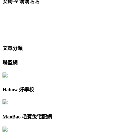
安綺~♥ 滴滴咕咕
文章分類
聯盟網
Hahow 好學校
MaoBao 毛寶兔宅配網