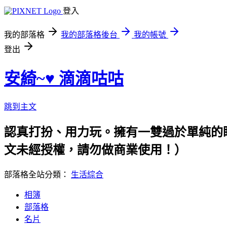
登入
我的部落格
我的部落格後台
我的帳號
登出
安綺~♥ 滴滴咕咕
跳到主文
認真打扮、用力玩。擁有一雙過於單純的眼睛，隨時
文未經授權，請勿做商業使用！）
部落格全站分類：
生活綜合
相簿
部落格
名片