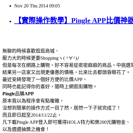
Nov
20
Thu
2014
09:05
【實際操作教學】Pingle APP比
無聊的時候喜歡逛逛商城、
壓力大的時候更要Shoppingヽ( ^∀^)ﾉ
但是每次在網路上購物，好不容易從密密麻麻的商品，中挑選
結果另一店家又出現更優惠的價格，比來比去都頭昏眼花了。
最近安綺發現了一個好方便的比價APP，
同時也能記得你的喜好，隨時上網逛街購物。
Pingle
品購
APP
原本我以為程序會有點複雜，
沒想到
簡單的操作方式一目了然，
居然一下子就完成了！
而且即日起至2014/11/22止，
凡下載Pingle APP登入即可獲得HOLA特力和樂200元購物金、
以及週週抽獎之機會！